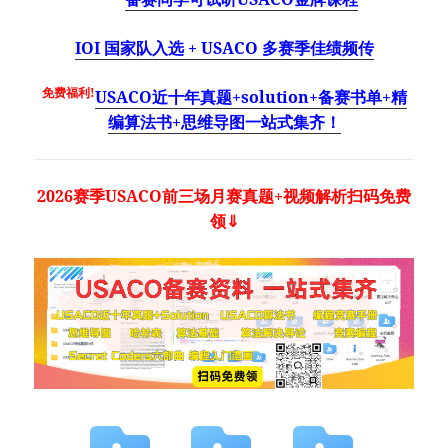
IOI 国家队入选 + USACO 多赛季佳绩频传
免费福利!
USACO近十年真题+solution+备赛书单+精
编算法书+思维导图一站式集齐！
2026赛季USACO前三场月赛真题+视频解析扫码免费
领⇓