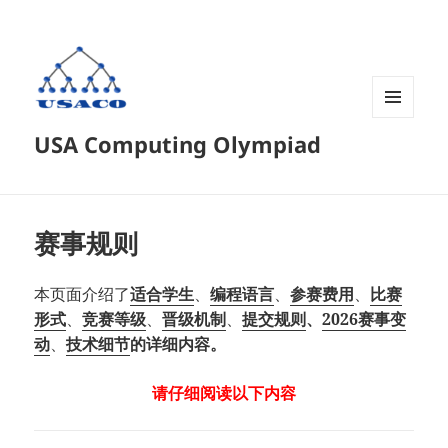
菜单和
USA Computing Olympiad
挂件
赛事规则
本页面介绍了
适合学生
、
编程语言
、
参赛费用
、
比赛
形式
、
竞赛等级
、
晋级机制
、
提交规则
、
2026赛事变
动
、
技术细节
的详细内容。
请仔细阅读以下内容