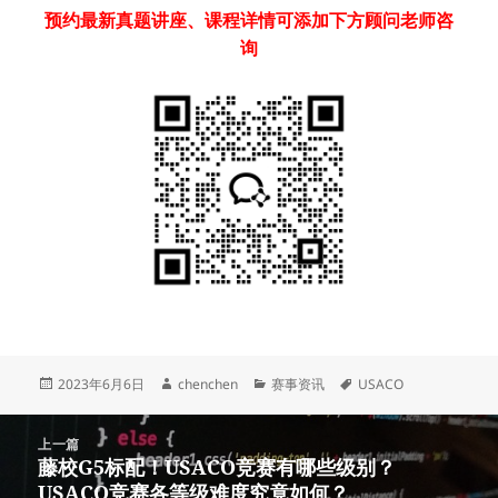
预约最新真题讲座、课程详情可添加下方顾问老师咨
询
发
作
分
标
2023年6月6日
chenchen
赛事资讯
USACO
布
者
类
签
于
文
上一篇
章
藤校G5标配！USACO竞赛有哪些级别？
上
导
USACO竞赛各等级难度究竟如何？
篇