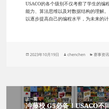
USACO的各个级别不仅考察了学生的
能力、算法思维以及对数据结构的理解。
以逐步提高自己的编程水平，为未来的计
发
作
分
2023年10月19日
chenchen
赛事资
布
者
类
于
文
章
上一篇
冲藤校 G5必备！USACO
导
上