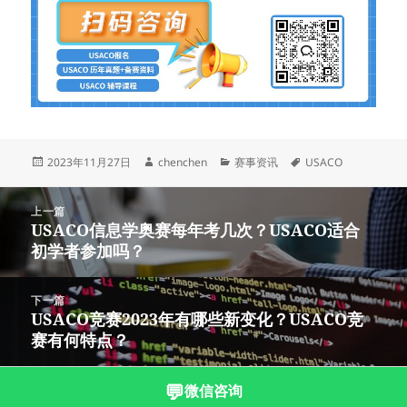
发
作
分
标
2023年11月27日
chenchen
赛事资讯
USACO
布
者
类
签
于
文
上一篇
章
USACO信息学奥赛每年考几次？USACO适合
上
导
初学者参加吗？
篇
航
文
章：
下一篇
USACO竞赛2023年有哪些新变化？USACO竞
下
赛有何特点？
篇
文
章：
💬
微信咨询
沪ICP备2023003166号-9