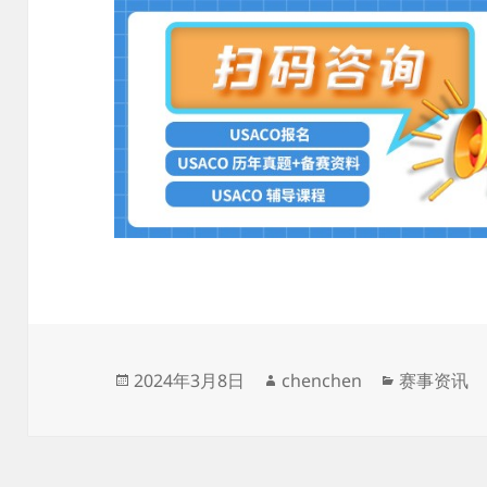
发
作
分
2024年3月8日
chenchen
赛事资讯
布
者
类
于