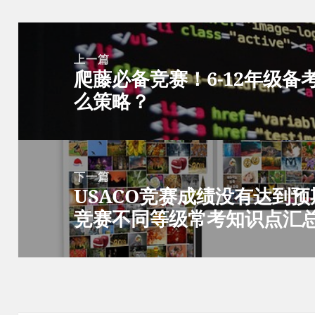
文
章
上一篇
爬藤必备竞赛！6-12年级备
导
上
么策略？
航
篇
文
章：
下一篇
USACO竞赛成绩没有达到预
下
竞赛不同等级常考知识点汇
篇
文
章：