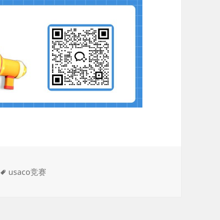
标
usaco竞赛
签