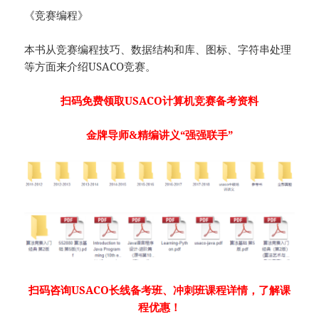
《竞赛编程》
本书从竞赛编程技巧、数据结构和库、图标、字符串处理
等方面来介绍USACO竞赛。
扫码免费领取USACO计算机竞赛备考资料
金牌导师&精编讲义“强强联手”
扫码咨询USACO长线备考班、冲刺班课程详情，了解课
程优惠！