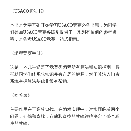
《USACO算法书》
本书是为零基础开始学习USACO竞赛必备书籍，为同学
们参加USACO竞赛各级别提供了一系列有价值的参考资
料，是备考USACO竞赛一站式指南。
《编程竞赛手册》
这是一本几乎涵盖了竞赛类编程所有算法和知识指南，将
帮助同学们体系化知识并有详尽的解释，对于算法入门者
系统掌握算法基础非常有帮助。
《哈希表》
主要作用在于高效查找。在编程实现中，常常面临着两个
问题：存储和查找，存储和查找的效率往往决定了整个程
序的效率。