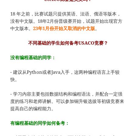
18 年之前，比赛试题只提供英语、法语、俄语等版本，
没有中文版。18年2月份晋级赛开始，试题开始出现官方
中文版本。
23年1月份开始又取消的中文版
。
不同基础的学生如何备考USACO竞赛？
没有编程基础的同学：
- 建议从Python或者Java入手，这两种编程语言上手较
快。
- 学习内容主要包括数据结构和编程语法，并配合一定强
度的练习和老师讲解。可以参加铜升银选拔等初级竞赛来
提高自己的编程能力。
有编程基础的同学如何备考：