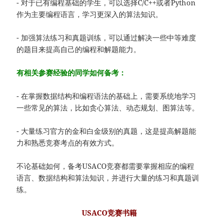
- 对于已有编程基础的学生，可以选择C/C++或者Python
作为主要编程语言，学习更深入的算法知识。
- 加强算法练习和真题训练，可以通过解决一些中等难度
的题目来提高自己的编程和解题能力。
有相关参赛经验的同学如何备考：
- 在掌握数据结构和编程语法的基础上，需要系统地学习
一些常见的算法，比如贪心算法、动态规划、图算法等。
- 大量练习官方的金和白金级别的真题，这是提高解题能
力和熟悉竞赛考点的有效方式。
不论基础如何，备考USACO竞赛都需要掌握相应的编程
语言、数据结构和算法知识，并进行大量的练习和真题训
练。
USACO竞赛书籍