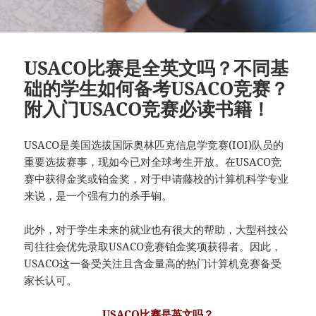
USACO比赛是全英文吗？不同基
础的学生如何备考USACO竞赛？
附入门USACO竞赛必读书籍！
USACO是美国选拔国际奥林匹克信息学竞赛(IOI)队员的
重要选拔赛事，现如今已对全球考生开放。在USACO竞
赛中获得金奖或铂金奖，对于申请藤校的计算机科学专业
来说，是一个强有力的杀手锏。
此外，对于学生未来的就业也有很大的帮助，大型科技公
司往往会优先录取USACO竞赛铂金奖项获得者。因此，
USACO这一备受关注且含金量高的热门计算机竞赛备受
家长认可。
USACO比赛是英文吗？