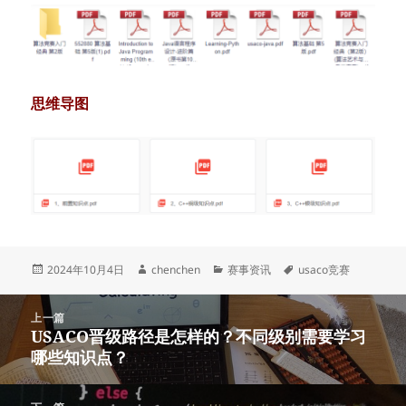
思维导图
发
作
分
标
2024年10月4日
chenchen
赛事资讯
usaco竞赛
布
者
类
签
于
文
上一篇
章
USACO晋级路径是怎样的？不同级别需要学习
上
导
哪些知识点？
篇
航
文
章：