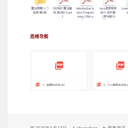
思维导图
发
作
分