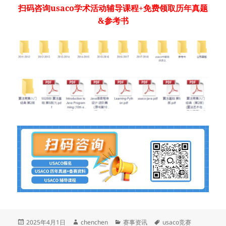
扫码咨询usaco学术活动辅导课程+免费领取历年真题
&参考书
发
作
分
标
2025年4月1日
chenchen
赛事资讯
usaco竞赛