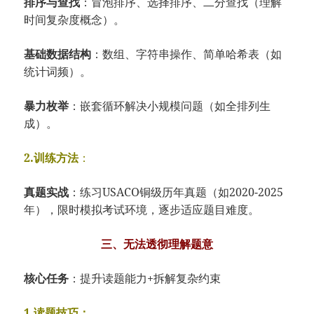
​排序与查找​
​：冒泡排序、选择排序、二分查找（理解
时间复杂度概念）。
​基础数据结构​
​：数组、字符串操作、简单哈希表（如
统计词频）。
​暴力枚举​
​：嵌套循环解决小规模问题（如全排列生
成）。
2.​训练方法​
​：
​真题实战​
​：练习USACO铜级历年真题（如2020-2025
年），限时模拟考试环境，逐步适应题目难度。
三、无法透彻理解题意​
​核心任务​
​：提升读题能力+拆解复杂约束
1.​​读题技巧​​：