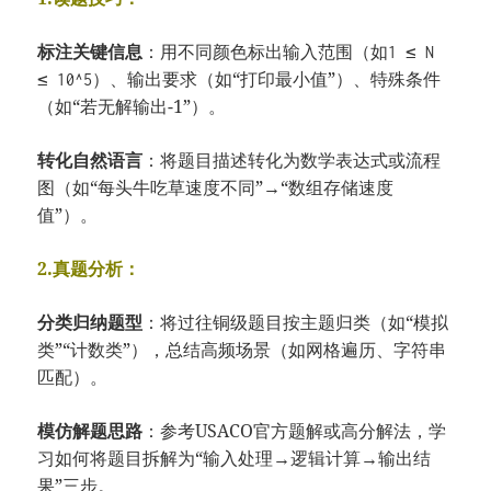
​标注关键信息​
​：用不同颜色标出输入范围（如
1 ≤ N
）、输出要求（如“打印最小值”）、特殊条件
≤ 10^5
（如“若无解输出-1”）。
​转化自然语言​
​：将题目描述转化为数学表达式或流程
图（如“每头牛吃草速度不同”→“数组存储速度
值”）。
​2.真题分析​​：
​分类归纳题型​
​：将过往铜级题目按主题归类（如“模拟
类”“计数类”），总结高频场景（如网格遍历、字符串
匹配）。
​模仿解题思路​
​：参考USACO官方题解或高分解法，学
习如何将题目拆解为“输入处理→逻辑计算→输出结
果”三步。