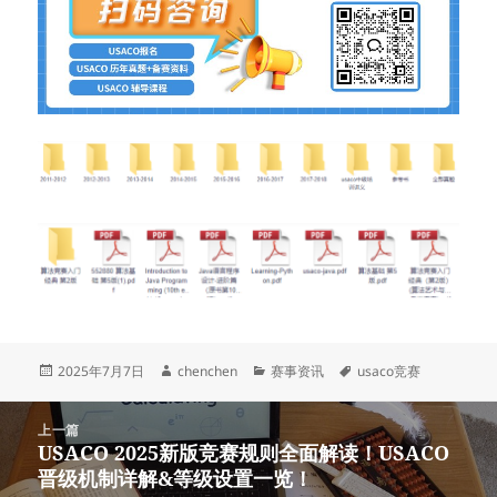
发
作
分
标
2025年7月7日
chenchen
赛事资讯
usaco竞赛
布
者
类
签
于
文
上一篇
章
USACO 2025新版竞赛规则全面解读！USACO
上
导
晋级机制详解&等级设置一览！
篇
航