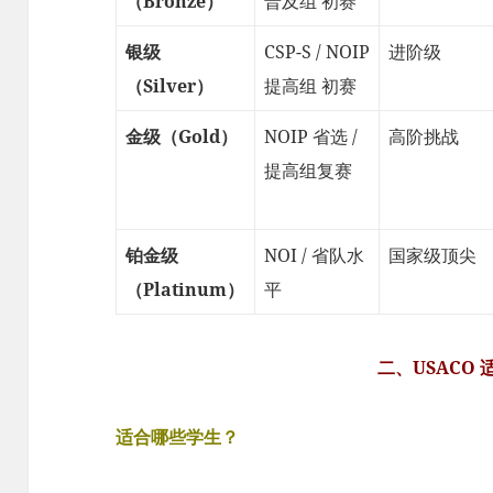
（Bronze）
普及组 初赛
银级
CSP-S / NOIP
进阶级
（Silver）
提高组 初赛
金级（Gold）
NOIP 省选 /
高阶挑战
提高组复赛
铂金级
NOI / 省队水
国家级顶尖
（Platinum）
平
二、USACO 
适合哪些学生？