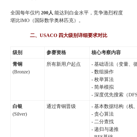
全国每年仅约
200人
能达到白金水平，竞争激烈程度
堪比IMO（国际数学奥林匹克）。
二、USACO 四大级别详细要求对比
级别
参赛资格
核心考察内容
青铜
所有新用户起点
- 基础语法（变量、
(Bronze)
- 数组操作
- 枚举算法
- 简单模拟
- 深度优先搜索（DF
白银
通过青铜晋级
- 基本数据结构（栈
(Silver)
- 贪心算法
- 二分查找
- 递归与递推
- BFS基础