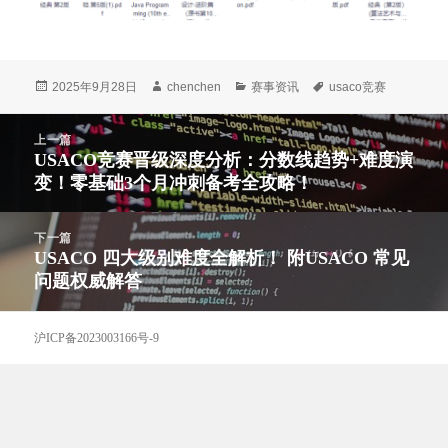
发
作
分
标
2025年9月28日
chenchen
赛事资讯
usaco竞赛
布
者
类
签
于
文
上一篇
章
USACO竞赛晋级深度分析：分数线趋势+难度演
上
导
变！零基础3个月冲刺备考全攻略！
篇
航
文
章：
下一篇
USACO 四大级别难度全解析！ 附USACO 常见
下
问题权威解答
篇
文
章：
沪ICP备2023003166号-9