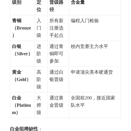
级别
定
晋级路
含金量
位
径
青铜
入
所有新
编程入门检验
（Bronze
门
注册选
）
级
手起点
白银
进
通过青
校内竞赛主力水平
（Silver）
阶
铜即可
级
参加
黄金
高
通过白
申请顶尖美本硬通货
（Gold）
阶
银晋级
级
白金
大
通过黄
全国前200，接近国家
（Platinu
师
金晋级
队水平
m）
级
白金组稀缺性
：