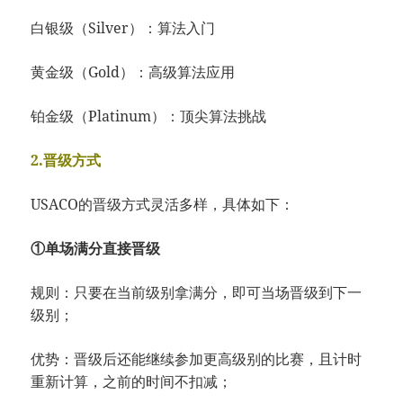
白银级（Silver）：算法入门
黄金级（Gold）：高级算法应用
铂金级（Platinum）：顶尖算法挑战
2.晋级方式
USACO的晋级方式灵活多样，具体如下：
①单场满分直接晋级
规则：只要在当前级别拿满分，即可当场晋级到下一
级别；
优势：晋级后还能继续参加更高级别的比赛，且计时
重新计算，之前的时间不扣减；