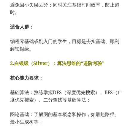
避免因小失误丢分；同时关注基础时间效率，防止超
时。
适合人群：
编程零基础或刚入门的学生，目标是夯实基础、顺利
解锁银级。
2.白银级（Silver）：算法思维的“进阶考验”
核心能力要求：
基础算法：熟练掌握DFS（深度优先搜索）、BFS（广
度优先搜索）、二分查找等基础算法；
图论基础：了解图的基本概念和操作，如最短路径、
最小生成树等；