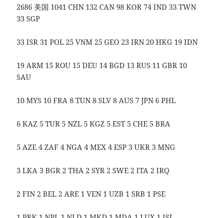
2686 美国 1041 CHN 132 CAN 98 KOR 74 IND 33 TWN
33 SGP
33 ISR 31 POL 25 VNM 25 GEO 23 IRN 20 HKG 19 IDN
19 ARM 15 ROU 15 DEU 14 BGD 13 RUS 11 GBR 10
SAU
10 MYS 10 FRA 8 TUN 8 SLV 8 AUS 7 JPN 6 PHL
6 KAZ 5 TUR 5 NZL 5 KGZ 5 EST 5 CHE 5 BRA
5 AZE 4 ZAF 4 NGA 4 MEX 4 ESP 3 UKR 3 MNG
3 LKA 3 BGR 2 THA 2 SYR 2 SWE 2 ITA 2 IRQ
2 FIN 2 BEL 2 ARE 1 VEN 1 UZB 1 SRB 1 PSE
1 PRK 1 NPL 1 NLD 1 MKD 1 MDA 1 LUX 1 ISL