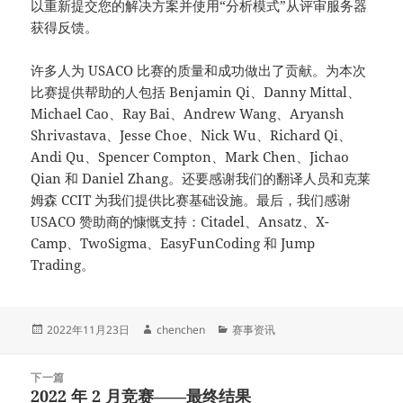
以重新提交您的解决方案并使用“分析模式”从评审服务器
获得反馈。
许多人为 USACO 比赛的质量和成功做出了贡献。为本次
比赛提供帮助的人包括 Benjamin Qi、Danny Mittal、
Michael Cao、Ray Bai、Andrew Wang、Aryansh
Shrivastava、Jesse Choe、Nick Wu、Richard Qi、
Andi Qu、Spencer Compton、Mark Chen、Jichao
Qian 和 Daniel Zhang。还要感谢我们的翻译人员和克莱
姆森 CCIT 为我们提供比赛基础设施。最后，我们感谢
USACO 赞助商的慷慨支持：Citadel、Ansatz、X-
Camp、TwoSigma、EasyFunCoding 和 Jump
Trading。
发
作
分
2022年11月23日
chenchen
赛事资讯
布
者
类
于
文
下一篇
章
2022 年 2 月竞赛——最终结果
下