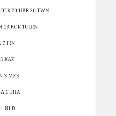
4 BLR 23 UKR 20 TWN
N 13 KOR 10 IRN
 7 FIN
 5 KAZ
UN 3 MEX
GA 1 THA
L 1 NLD