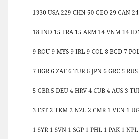
1330 USA 229 CHN 50 GEO 29 CAN 2
18 IND 15 FRA 15 ARM 14 VNM 14 ID
9 ROU 9 MYS 9 IRL 9 COL 8 BGD 7 POL
7 BGR 6 ZAF 6 TUR 6 JPN 6 GRC 5 RUS
5 GBR 5 DEU 4 HRV 4 CUB 4 AUS 3 T
3 EST 2 TKM 2 NZL 2 CMR 1 VEN 1 U
1 SYR 1 SVN 1 SGP 1 PHL 1 PAK 1 NP