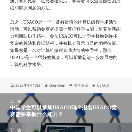
册并参加比赛。在比赛结束后，参赛者可以查看自己的成
绩和解决问题的方法。
总之，USACO是一个非常有价值的计算机编程学术活动
活动，可以帮助参赛者提高计算机科学技能，培养创新能
力和团队协作精神。参加USACO可以让学生接触到许多
复杂的算法和数据结构，并有机会展示自己的编程技能。
如果您是一名对计算机编程充满热情的中学生，那么
USACO是一个很好的机会，可以帮助您进一步发展您的
计算机科学水平。
发
作
分
标
2023年4月10日
chenchen
赛事资讯
USACO
布
者
类
签
于
文
上一篇
章
中国学生可以参加USACO吗？报名USACO竞
上
导
赛需要掌握什么能力？
篇
航
文
章：
下一篇