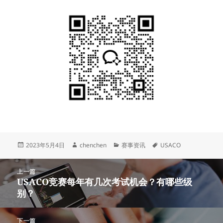
发
作
分
标
2023年5月4日
chenchen
赛事资讯
USACO
布
者
类
签
于
文
上一篇
章
USACO竞赛每年有几次考试机会？有哪些级
上
导
别？
篇
航
文
章：
下一篇