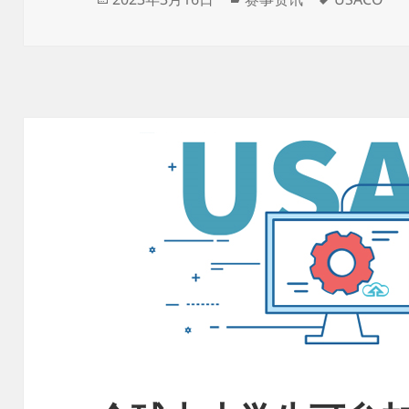
布
类
签
于