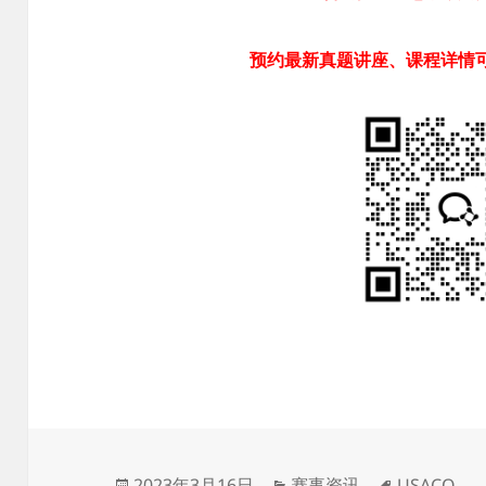
预约最新真题讲座、课程详情
发
分
标
2023年3月16日
赛事资讯
USACO